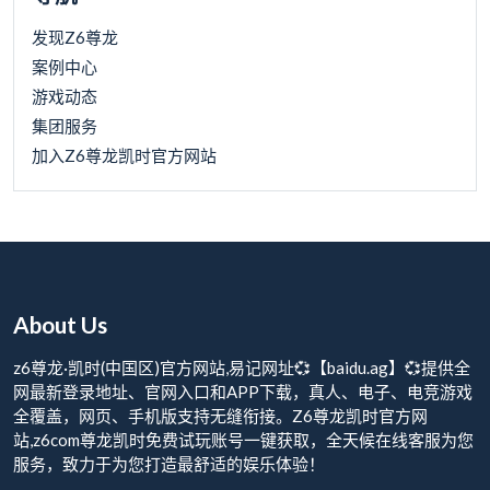
发现Z6尊龙
案例中心
游戏动态
集团服务
加入Z6尊龙凯时官方网站
About Us
z6尊龙·凯时(中国区)官方网站,易记网址💞【baidu.ag】💞提供全
网最新登录地址、官网入口和APP下载，真人、电子、电竞游戏
全覆盖，网页、手机版支持无缝衔接。Z6尊龙凯时官方网
站,z6com尊龙凯时免费试玩账号一键获取，全天候在线客服为您
服务，致力于为您打造最舒适的娱乐体验！